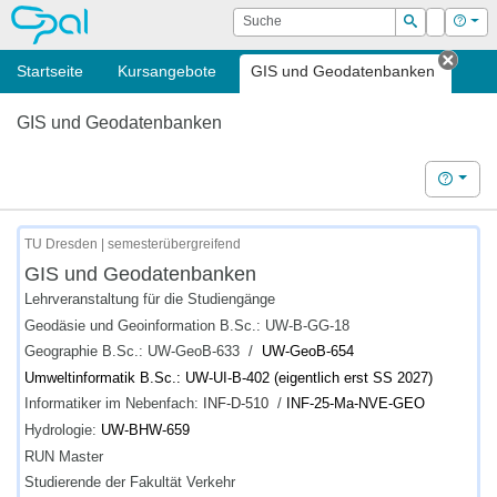
OPAL
Suche
Login
Hilf
Suchen
Startseite
Kursangebote
GIS und Geodatenbanken
Tab s
GIS und Geodatenbanken
Hilfe
TU Dresden | semesterübergreifend
GIS und Geodatenbanken
Lehrveranstaltung für die Studiengänge
Geodäsie und Geoinformation B.Sc.: UW-B-GG-18
Geographie B.Sc.: UW-GeoB-633 /
UW-GeoB-654
Umweltinformatik B.Sc.: UW-UI-B-402 (eigentlich erst SS 2027)
Informatiker im Nebenfach:
INF-D-510
/
INF-25-Ma-NVE-GEO
Hydrologie:
UW-BHW-659
RUN Master
Studierende der Fakultät Verkehr