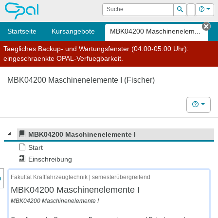
OPAL
Suche
Login
Hilf
Suchen
Startseite
Kursangebote
MBK04200 Maschinenelem...
Ta
Taegliches Backup- und Wartungsfenster (04:00-05:00 Uhr):
eingeschraenkte OPAL-Verfuegbarkeit.
MBK04200 Maschinenelemente I (Fischer)
Hilfe
MBK04200 Maschinenelemente I
Start
Einschreibung
nzeige des Kursmenüs
Fakultät Kraftfahrzeugtechnik | semesterübergreifend
MBK04200 Maschinenelemente I
MBK04200 Maschinenelemente I