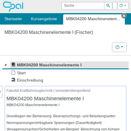
OPAL
Suche
Login
Hilf
Suchen
Startseite
Kursangebote
MBK04200 Maschinenelem...
Ta
MBK04200 Maschinenelemente I (Fischer)
Hilfe
MBK04200 Maschinenelemente I
Start
Einschreibung
nzeige des Kursmenüs
Fakultät Kraftfahrzeugtechnik | semesterübergreifend
MBK04200 Maschinenelemente I
MBK04200 Maschinenelemente I
Grundlagen der Bemessung: Beanspruchungs- und Belastungsarten
Nennspannungen/ertragbare Spannungen (Dauerfestigkeit)
Versagensursachen/Sicherheiten am Beispiel: Berechnung von Achsen