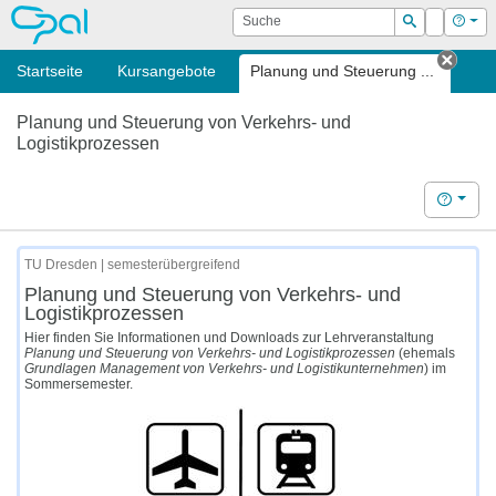
OPAL
Suche
Login
Hilf
Suchen
Startseite
Kursangebote
Planung und Steuerung ...
Tab s
Planung und Steuerung von Verkehrs- und
Logistikprozessen
Hilfe
TU Dresden | semesterübergreifend
Planung und Steuerung von Verkehrs- und
Logistikprozessen
Hier finden Sie Informationen und Downloads zur Lehrveranstaltung
Planung und Steuerung von Verkehrs- und Logistikprozessen
(ehemals
Grundlagen Management von Verkehrs- und Logistikunternehmen
) im
Sommersemester.