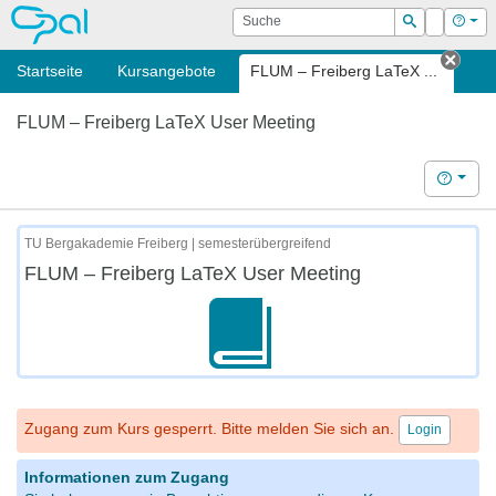
OPAL
Suche
Login
Hilf
Suchen
Startseite
Kursangebote
FLUM – Freiberg LaTeX ...
Tab 
FLUM – Freiberg LaTeX User Meeting
Hilfe
TU Bergakademie Freiberg | semesterübergreifend
FLUM – Freiberg LaTeX User Meeting
Zugang zum Kurs gesperrt. Bitte melden Sie sich an.
Login
Informationen zum Zugang