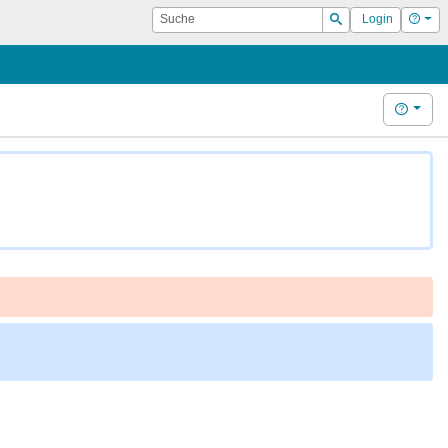
Suche
Hilf
Login
Suchen
Hilfe