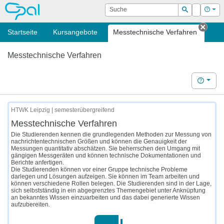
OPAL
Suche
Login
Hilf
Suchen
Startseite
Kursangebote
Messtechnische Verfahren
Tab s
Messtechnische Verfahren
Hilfe
HTWK Leipzig | semesterübergreifend
Messtechnische Verfahren
Die Studierenden kennen die grundlegenden Methoden zur Messung von
nachrichtentechnischen Größen und können die Genauigkeit der
Messungen quantitativ abschätzen. Sie beherrschen den Umgang mit
gängigen Messgeräten und können technische Dokumentationen und
Berichte anfertigen.
Die Studierenden können vor einer Gruppe technische Probleme
darlegen und Lösungen aufzeigen. Sie können im Team arbeiten und
können verschiedene Rollen belegen. Die Studierenden sind in der Lage,
sich selbstständig in ein abgegrenztes Themengebiet unter Anknüpfung
an bekanntes Wissen einzuarbeiten und das dabei generierte Wissen
aufzubereiten.