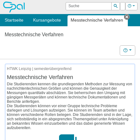
OPAL
Suche
Login
Hilf
Suchen
Startseite
Kursangebote
Messtechnische Verfahren
Tab s
Messtechnische Verfahren
Hilfe
HTWK Leipzig | semesterübergreifend
Messtechnische Verfahren
Die Studierenden kennen die grundlegenden Methoden zur Messung von
nachrichtentechnischen Größen und können die Genauigkeit der
Messungen quantitativ abschätzen. Sie beherrschen den Umgang mit
gängigen Messgeräten und können technische Dokumentationen und
Berichte anfertigen.
Die Studierenden können vor einer Gruppe technische Probleme
darlegen und Lösungen aufzeigen. Sie können im Team arbeiten und
können verschiedene Rollen belegen. Die Studierenden sind in der Lage,
sich selbstständig in ein abgegrenztes Themengebiet unter Anknüpfung
an bekanntes Wissen einzuarbeiten und das dabei generierte Wissen
aufzubereiten.