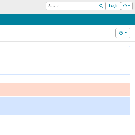
Suche
Hilf
Login
Suchen
Hilfe