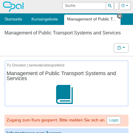
OPAL
Suche
Login
Hilf
Suchen
Startseite
Kursangebote
Management of Public T...
Tab s
Management of Public Transport Systems and Services
Hilfe
TU Dresden | semesterübergreifend
Management of Public Transport Systems and
Services
Zugang zum Kurs gesperrt. Bitte melden Sie sich an.
Login