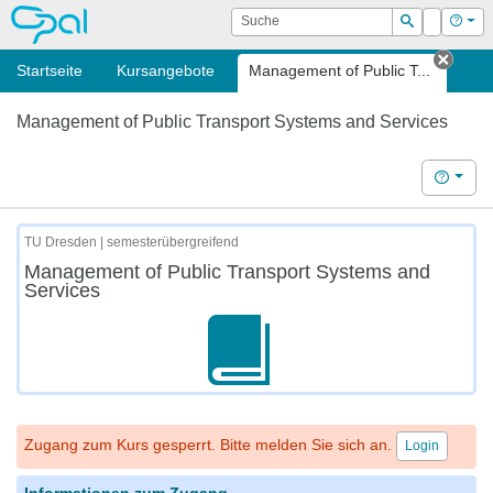
OPAL
Suche
Login
Hilf
Suchen
Startseite
Kursangebote
Management of Public T...
Tab s
Management of Public Transport Systems and Services
Hilfe
TU Dresden | semesterübergreifend
Management of Public Transport Systems and
Services
Zugang zum Kurs gesperrt. Bitte melden Sie sich an.
Login