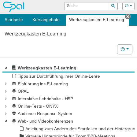
OPAL
Suche
Login
Hilf
Suchen
Startseite
Kursangebote
Werkzeugkasten E-Learning
Tab
Werkzeugkasten E-Learning
Hilfe
Werkzeugkasten E-Learning
Tipps zur Durchführung ihrer Online-Lehre
Einführung ins E-Learning
OPAL
Interaktive Lehrinhalte - H5P
Online-Tests - ONYX
Audience Response System
Web- und Videokonferenzen
Anleitung zum Ändern des Startfolien und der Hintergrund
Virtuelle Hintergründe für Zoom/BBB-Meetings