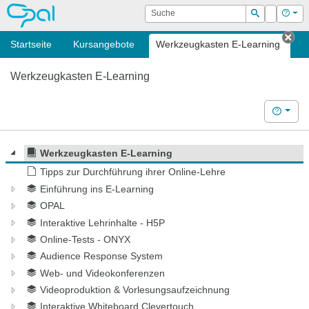
OPAL
Suche
Login
Hilf
Suchen
Startseite
Kursangebote
Werkzeugkasten E-Learning
Tab
Werkzeugkasten E-Learning
Hilfe
Werkzeugkasten E-Learning
Tipps zur Durchführung ihrer Online-Lehre
Einführung ins E-Learning
OPAL
Interaktive Lehrinhalte - H5P
Online-Tests - ONYX
Audience Response System
Web- und Videokonferenzen
Videoproduktion & Vorlesungsaufzeichnung
Interaktive Whiteboard Clevertouch