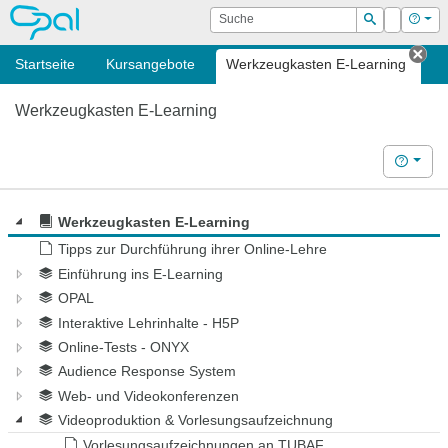
OPAL
Suche
Login
Hilf
Suchen
Startseite
Kursangebote
Werkzeugkasten E-Learning
Tab
Werkzeugkasten E-Learning
Hilfe
Werkzeugkasten E-Learning
Tipps zur Durchführung ihrer Online-Lehre
Einführung ins E-Learning
OPAL
Interaktive Lehrinhalte - H5P
Online-Tests - ONYX
Audience Response System
Web- und Videokonferenzen
Videoproduktion & Vorlesungsaufzeichnung
Vorlesungsaufzeichnungen an TUBAF