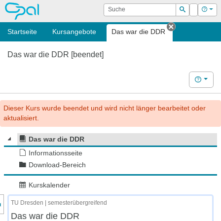
OPAL
Suche
Login
Hilf
Suchen
Startseite
Kursangebote
Das war die DDR
Tab schließ
Das war die DDR [beendet]
Hilfe
Dieser Kurs wurde beendet und wird nicht länger bearbeitet oder
aktualisiert.
Das war die DDR
Informationsseite
Download-Bereich
Kurskalender
nzeige des Kursmenüs
TU Dresden | semesterübergreifend
Das war die DDR