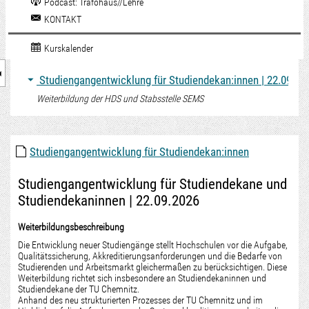
Podcast: Trafohaus//Lehre
KONTAKT
Kurskalender
nzeige des Kursmenüs
Studiengangentwicklung für Studiendekan:innen | 22.09.20
Weiterbildung der HDS und Stabsstelle SEMS
Studiengangentwicklung für Studiendekan:innen