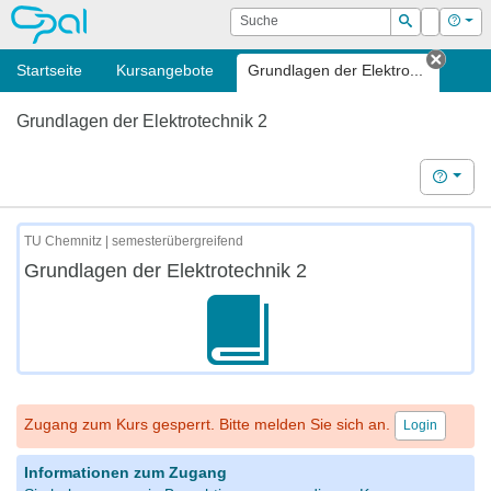
OPAL
Suche
Login
Hilf
Suchen
Startseite
Kursangebote
Grundlagen der Elektro...
Tab s
Grundlagen der Elektrotechnik 2
Hilfe
TU Chemnitz | semesterübergreifend
Grundlagen der Elektrotechnik 2
Zugang zum Kurs gesperrt. Bitte melden Sie sich an.
Login
Informationen zum Zugang