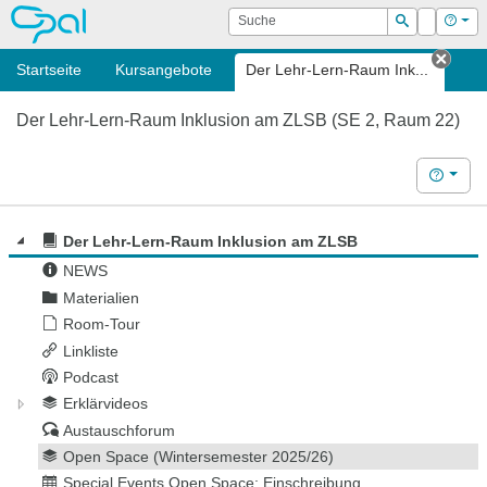
OPAL
Suche
Login
Hilf
Suchen
Startseite
Kursangebote
Der Lehr-Lern-Raum Ink...
Tab s
Der Lehr-Lern-Raum Inklusion am ZLSB (SE 2, Raum 22)
Hilfe
Der Lehr-Lern-Raum Inklusion am ZLSB
NEWS
Materialien
Room-Tour
Linkliste
Podcast
Erklärvideos
Austauschforum
Open Space (Wintersemester 2025/26)
Special Events Open Space: Einschreibung