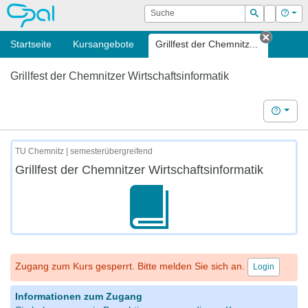
OPAL
Suche
Login
Hilf
Suchen
Startseite
Kursangebote
Grillfest der Chemnitz...
Tab sch
Grillfest der Chemnitzer Wirtschaftsinformatik
Hilfe
TU Chemnitz | semesterübergreifend
Grillfest der Chemnitzer Wirtschaftsinformatik
Zugang zum Kurs gesperrt. Bitte melden Sie sich an.
Login
Informationen zum Zugang