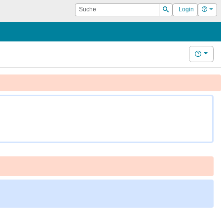
Suche
Hilf
Login
Suchen
Hilfe