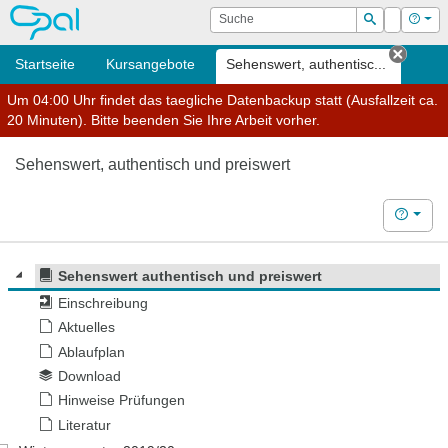
OPAL
Suche
Login
Hilf
Suchen
Startseite
Kursangebote
Sehenswert, authentisc...
Tab s
Um 04:00 Uhr findet das taegliche Datenbackup statt (Ausfallzeit ca.
20 Minuten). Bitte beenden Sie Ihre Arbeit vorher.
Sehenswert, authentisch und preiswert
Hilfe
Sehenswert authentisch und preiswert
Einschreibung
Aktuelles
Ablaufplan
Download
Hinweise Prüfungen
Literatur