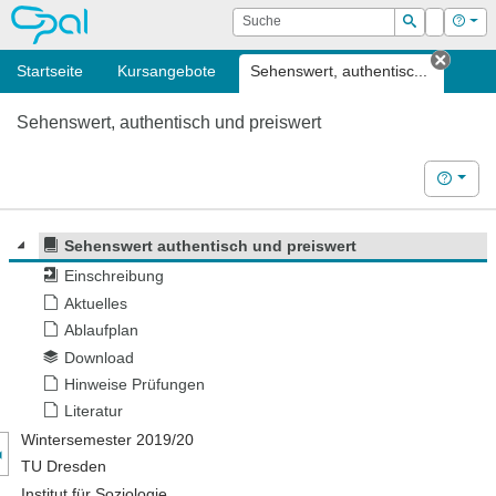
OPAL
Suche
Login
Hilf
Suchen
Startseite
Kursangebote
Sehenswert, authentisc...
Tab s
Sehenswert, authentisch und preiswert
Hilfe
Sehenswert authentisch und preiswert
Einschreibung
Aktuelles
Ablaufplan
Download
Hinweise Prüfungen
Literatur
nzeige des Kursmenüs