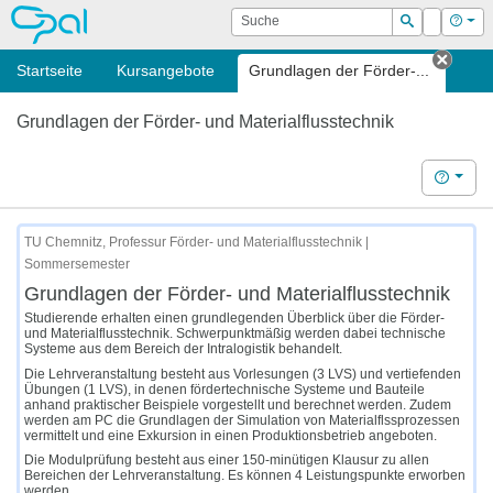
OPAL
Suche
Login
Hilf
Suchen
Startseite
Kursangebote
Grundlagen der Förder-...
Tab s
Grundlagen der Förder- und Materialflusstechnik
Hilfe
TU Chemnitz, Professur Förder- und Materialflusstechnik |
Sommersemester
Grundlagen der Förder- und Materialflusstechnik
Studierende erhalten einen grundlegenden Überblick über die Förder-
und Materialflusstechnik. Schwerpunktmäßig werden dabei technische
Systeme aus dem Bereich der Intralogistik behandelt.
Die Lehrveranstaltung besteht aus Vorlesungen (3 LVS) und vertiefenden
Übungen (1 LVS), in denen fördertechnische Systeme und Bauteile
anhand praktischer Beispiele vorgestellt und berechnet werden. Zudem
werden am PC die Grundlagen der Simulation von Materialflssprozessen
vermittelt und eine Exkursion in einen Produktionsbetrieb angeboten.
Die Modulprüfung besteht aus einer 150-minütigen Klausur zu allen
Bereichen der Lehrveranstaltung. Es können 4 Leistungspunkte erworben
werden.