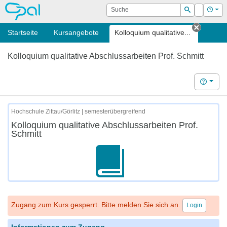
OPAL
Suche
Login
Hilf
Suchen
Startseite
Kursangebote
Kolloquium qualitative...
Tab sch
Kolloquium qualitative Abschlussarbeiten Prof. Schmitt
Hilfe
Hochschule Zittau/Görlitz | semesterübergreifend
Kolloquium qualitative Abschlussarbeiten Prof.
Schmitt
Zugang zum Kurs gesperrt. Bitte melden Sie sich an.
Login