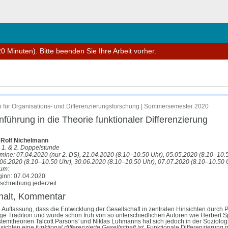
hließen
0 Minuten). Bitte beenden Sie Ihre Arbeit vorher.
 für Organisations- und Differenzierungsforschung | Sommersemester 2020
nführung in die Theorie funktionaler Differenzierung
 Rolf Nichelmann
, 1. & 2. Doppelstunde
mine: 07.04.2020 (nur 2. DS), 21.04.2020 (8.10–10.50 Uhr), 05.05.2020 (8.10–10.
06.2020 (8.10–10.50 Uhr), 30.06.2020 (8.10–10.50 Uhr), 07.07.2020 (8.10–10.50 
um:
inn: 07.04.2020
schreibung jederzeit
halt, Kommentar
 Auffassung, dass die Entwicklung der Gesellschaft in zentralen Hinsichten durch P
ge Tradition und wurde schon früh von so unterschiedlichen Autoren wie Herbert 
temtheorien Talcott Parsons
’
und Niklas Luhmanns hat sich jedoch in der Soziologi
sichten eine
funktional differenzierte Gesellschaft ist.
Funktionale Differenzierung 