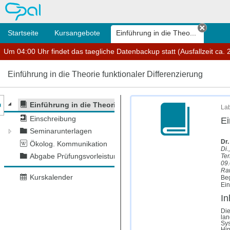
OPAL
Startseite
Kursangebote
Einführung in die Theo...
Tab sc
Um 04:00 Uhr findet das taegliche Datenbackup statt (Ausfallzeit ca. 2
Einführung in die Theorie funktionaler Differenzierung
nzeige des Kursmenüs
Einführung in die Theorie funktionaler Differenzierung
Lab
Einschreibung
Ei
Seminarunterlagen
Dr.
Ökolog. Kommunikation
Di.
Ter
Abgabe Prüfungsvorleistung
09.
Ra
Kurskalender
Beg
Ein
In
Die
lan
Sys
Hin