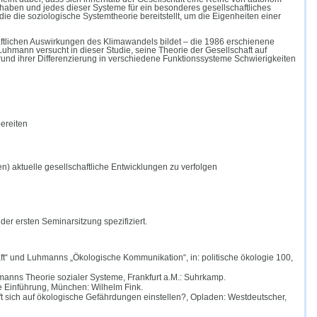
t haben
und jedes dieser Systeme für ein besonderes gesellschaftliches
 die die soziologische Systemtheorie bereitstellt, um die Eigenheiten einer
aftlichen Auswirkungen des Klimawandels bildet – die 1986 erschienene
uhmann versucht in dieser Studie, seine Theorie der Gesellschaft auf
nd ihrer Differenzierung in verschiedene Funktionssysteme Schwierigkeiten
bereiten
n) aktuelle gesellschaftliche Entwicklungen zu verfolgen
er ersten Seminarsitzung spezifiziert.
ft
“
und Luhmanns
„
Ökologische Kommunikation
“
, in: politische ökologie 100,
hmanns Theorie sozialer Systeme, Frankfurt a.M.: Suhrkamp.
e Einführung, München: Wilhelm Fink.
 sich auf ökologische Gefährdungen einstellen?, Opladen: Westdeutscher,