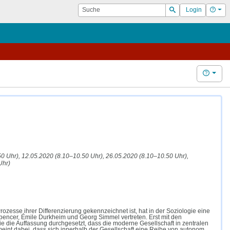
Suche
Hilf
Login
Suchen
Hilfe
50 Uhr), 12.05.2020 (8.10–10.50 Uhr), 26.05.2020 (8.10–10.50 Uhr),
Uhr)
rozesse ihrer Differenzierung gekennzeichnet ist, hat in der Soziologie eine
Spencer, Émile Durkheim und Georg Simmel vertreten. Erst mit den
e die Auffassung durchgesetzt, dass die moderne Gesellschaft in zentralen
meint dabei, dass sich innerhalb der Gesellschaft eine Reihe von autonom