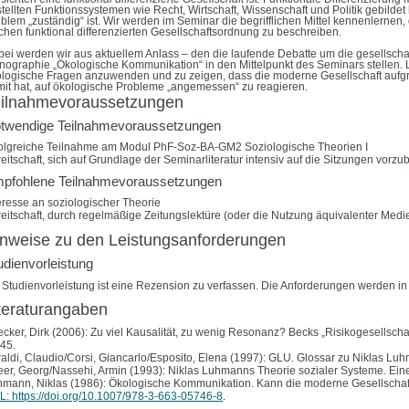
tellten Funktionssystemen wie Recht, Wirtschaft, Wissenschaft und Politik gebilde
blem „zuständig“ ist. Wir werden im Seminar die begrifflichen Mittel
kennenlernen
,
chen funktional differenzierten Gesellschaftsordnung
zu
beschreiben.
ei werden wir aus aktuellem Anlass – den die laufende Debatte um die gesellsch
ographie „Ökologische Kommunikation“ in den Mittelpunkt des Seminars stellen. L
logische Fragen anzuwenden und zu zeigen, dass die moderne Gesellschaft aufgru
it hat, auf ökologische Probleme „angemessen“ zu reagieren.
eilnahmevoraussetzungen
twendige Teilnahmevoraussetzungen
olgreiche Teilnahme am Modul PhF-Soz-BA-GM2 Soziologische Theorien I
eitschaft, sich auf Grundlage der Seminarliteratur intensiv auf die Sitzungen vorzu
pfohlene Teilnahmevoraussetzungen
eresse an soziologischer Theorie
eitschaft, durch regelmäßige Zeitungslektüre (oder die Nutzung äquivalenter Medie
nweise zu den Leistungsanforderungen
udienvorleistung
 Studienvorleistung ist eine Rezension zu verfassen. Die Anforderungen werden in d
teraturangaben
cker, Dirk (2006): Zu viel Kausalität, zu wenig Resonanz? Becks
„
Risikogesellscha
45.
aldi, Claudio/Corsi, Giancarlo/Esposito, Elena (1997): GLU. Glossar zu Niklas Lu
er, Georg/Nassehi, Armin (1993): Niklas Luhmanns Theorie sozialer Systeme. Ein
mann, Niklas (1986): Ökologische Kommunikation. Kann die moderne Gesellschaft
: https://doi.org/10.1007/978-3-663-05746-8
.