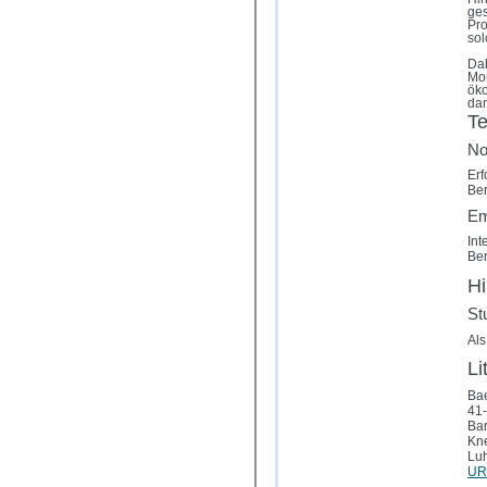
ges
Pro
sol
Dab
Mon
öko
dam
T
No
Erf
Ber
Em
Int
Ber
Hi
St
Als
Li
Bae
41-
Bar
Kne
Luh
URL