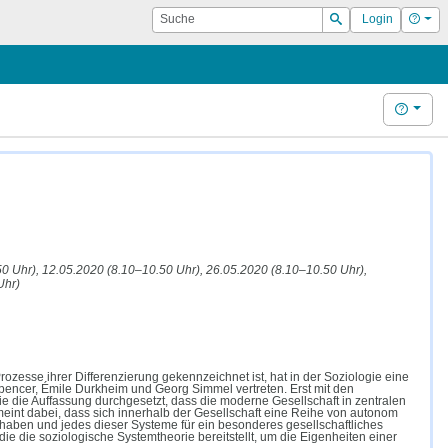
Suche
Hilf
Login
Suchen
Hilfe
50 Uhr), 12.05.2020 (8.10–10.50 Uhr), 26.05.2020 (8.10–10.50 Uhr),
Uhr)
rozesse ihrer Differenzierung gekennzeichnet ist, hat in der Soziologie eine
Spencer, Émile Durkheim und Georg Simmel vertreten. Erst mit den
e die Auffassung durchgesetzt, dass die moderne Gesellschaft in zentralen
meint dabei, dass sich innerhalb der Gesellschaft eine Reihe von autonom
t haben
und jedes dieser Systeme für ein besonderes gesellschaftliches
 die die soziologische Systemtheorie bereitstellt, um die Eigenheiten einer