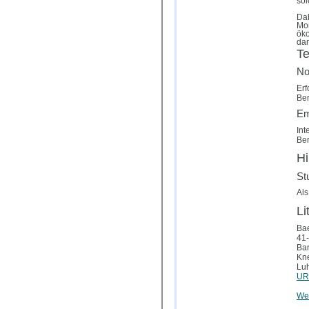
sol
Dab
Mon
öko
dam
T
No
Erf
Ber
Em
Int
Ber
Hi
St
Als
Li
Bae
41-
Bar
Kne
Luh
URL
Wei