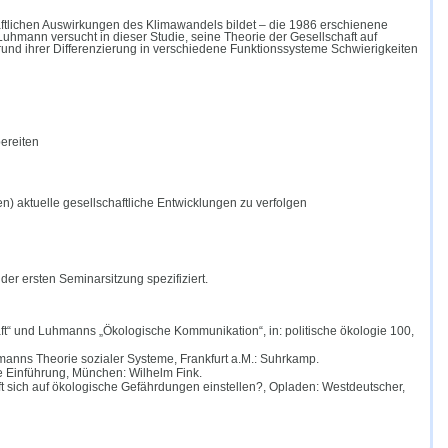
aftlichen Auswirkungen des Klimawandels bildet – die 1986 erschienene
uhmann versucht in dieser Studie, seine Theorie der Gesellschaft auf
nd ihrer Differenzierung in verschiedene Funktionssysteme Schwierigkeiten
bereiten
n) aktuelle gesellschaftliche Entwicklungen zu verfolgen
er ersten Seminarsitzung spezifiziert.
ft
“
und Luhmanns
„
Ökologische Kommunikation
“
, in: politische ökologie 100,
hmanns Theorie sozialer Systeme, Frankfurt a.M.: Suhrkamp.
e Einführung, München: Wilhelm Fink.
 sich auf ökologische Gefährdungen einstellen?, Opladen: Westdeutscher,