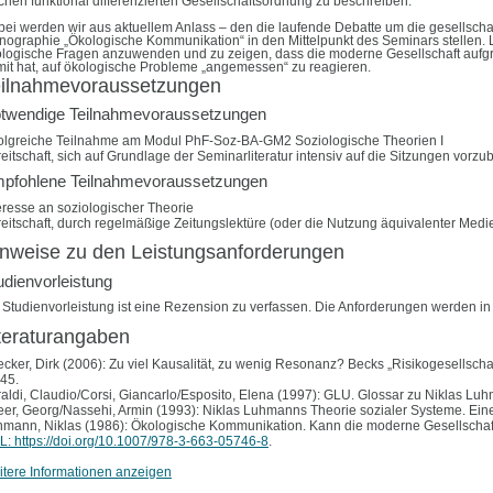
chen funktional differenzierten Gesellschaftsordnung
zu
beschreiben.
ei werden wir aus aktuellem Anlass – den die laufende Debatte um die gesellsch
ographie „Ökologische Kommunikation“ in den Mittelpunkt des Seminars stellen. L
logische Fragen anzuwenden und zu zeigen, dass die moderne Gesellschaft aufgru
it hat, auf ökologische Probleme „angemessen“ zu reagieren.
eilnahmevoraussetzungen
twendige Teilnahmevoraussetzungen
olgreiche Teilnahme am Modul PhF-Soz-BA-GM2 Soziologische Theorien I
eitschaft, sich auf Grundlage der Seminarliteratur intensiv auf die Sitzungen vorzu
pfohlene Teilnahmevoraussetzungen
eresse an soziologischer Theorie
eitschaft, durch regelmäßige Zeitungslektüre (oder die Nutzung äquivalenter Medie
nweise zu den Leistungsanforderungen
udienvorleistung
 Studienvorleistung ist eine Rezension zu verfassen. Die Anforderungen werden in d
teraturangaben
cker, Dirk (2006): Zu viel Kausalität, zu wenig Resonanz? Becks
„
Risikogesellscha
45.
aldi, Claudio/Corsi, Giancarlo/Esposito, Elena (1997): GLU. Glossar zu Niklas Lu
er, Georg/Nassehi, Armin (1993): Niklas Luhmanns Theorie sozialer Systeme. Ein
mann, Niklas (1986): Ökologische Kommunikation. Kann die moderne Gesellschaft
: https://doi.org/10.1007/978-3-663-05746-8
.
tere Informationen anzeigen