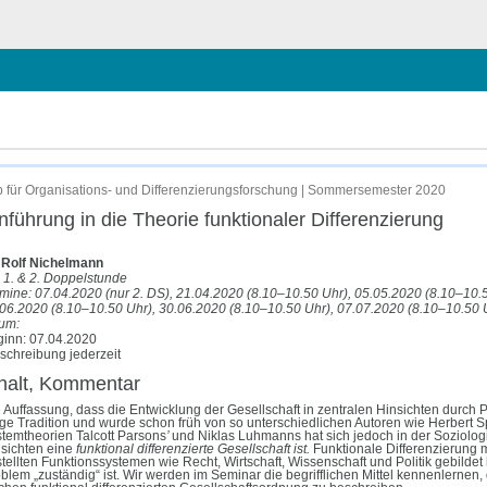
hließen
 für Organisations- und Differenzierungsforschung | Sommersemester 2020
nführung in die Theorie funktionaler Differenzierung
 Rolf Nichelmann
, 1. & 2. Doppelstunde
mine: 07.04.2020 (nur 2. DS), 21.04.2020 (8.10–10.50 Uhr), 05.05.2020 (8.10–10.
06.2020 (8.10–10.50 Uhr), 30.06.2020 (8.10–10.50 Uhr), 07.07.2020 (8.10–10.50 
um:
inn: 07.04.2020
schreibung jederzeit
halt, Kommentar
 Auffassung, dass die Entwicklung der Gesellschaft in zentralen Hinsichten durch P
ge Tradition und wurde schon früh von so unterschiedlichen Autoren wie Herbert 
temtheorien Talcott Parsons
’
und Niklas Luhmanns hat sich jedoch in der Soziologi
sichten eine
funktional differenzierte Gesellschaft ist.
Funktionale Differenzierung 
tellten Funktionssystemen wie Recht, Wirtschaft, Wissenschaft und Politik gebilde
blem „zuständig“ ist. Wir werden im Seminar die begrifflichen Mittel
kennenlernen
,