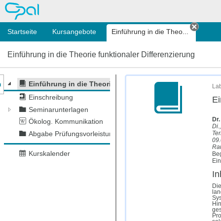
OPAL
Startseite
Kursangebote
Einführung in die Theo...
Tab sc
Einführung in die Theorie funktionaler Differenzierung
nzeige des Kursmenüs
Einführung in die Theorie funktionaler Differenzierung
Lab
Einschreibung
Ei
Seminarunterlagen
Dr.
Ökolog. Kommunikation
Di.
Ter
Abgabe Prüfungsvorleistung
09.
Ra
Kurskalender
Beg
Ein
In
Die
lan
Sys
Hin
ges
Pro