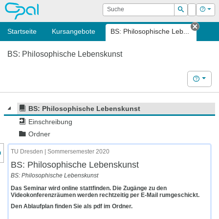
OPAL
Suche
Login
Hilf
Suchen
Startseite
Kursangebote
BS: Philosophische Leb...
Tab s
BS: Philosophische Lebenskunst
Hilfe
BS: Philosophische Lebenskunst
Einschreibung
Ordner
nzeige des Kursmenüs
TU Dresden | Sommersemester 2020
BS: Philosophische Lebenskunst
BS: Philosophische Lebenskunst
Das Seminar wird online stattfinden. Die Zugänge zu den
Videokonferenzräumen werden rechtzeitig per E-Mail rumgeschickt.
Den Ablaufplan finden Sie als pdf im Ordner.