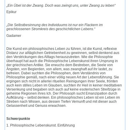
„Ein Übel ist der Zwang. Doch was zwingt uns, unter Zwang zu leben“
Epikur
„Die Selbstbesinnung des Individuums ist nur ein Flackern im
geschlossenen Stromkreis des geschichtlichen Lebens.“
Gadamer
Die Kunst ein philosophisches Leben zu führen, ist die Kunst, reflexive
Distanz zur alltäglichen Getriebenheit zu gewinnen, selbst denkend aus
den Verstrickungen des Alltags herauszutreten. Wie die Philosophie
überhaupt hat auch die Philosophische Lebenskunst ihren Ursprung in
der griechischen Antike. Sie erwuchs dem Bestreben, die Seele von
Ängsten, von Begierden, von allem, was zwanghaft auf ihr lastet, zu
befreien. Dabei suchten die Philosophen, dem Verständnis von
Philosophie gemäß, nach einer völlig neuen Art der Lebensführung. Sie
ergingen sich nicht in allerlei rituellen Reinigungen ihrer Seele, frönten
auch kein stilles Leben im Glauben, suchten ihr Heil in keiner meditativen
Versenkung und begaben sich auch auf keine esoterischen Streifzüge in
geheime Regionen ihres Ich. Der Philosoph sucht Emanzipation durch
Aufklärung – selbst denken. Ein philosophisches Leben ist ein Leben im
Streben nach Wissen, aus dessen Tiefen Vernunft und mit dieser auch
Gelassenheit und Genuss erwachsen.
Schwerpunkte
1. Philosophische Lebenskunst. Einführung