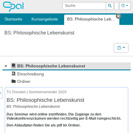
OPAL
Suche
Login
Hilf
Suchen
Startseite
Kursangebote
BS: Philosophische Leb...
Tab s
BS: Philosophische Lebenskunst
Hilfe
BS: Philosophische Lebenskunst
Einschreibung
Ordner
nzeige des Kursmenüs
TU Dresden | Sommersemester 2020
BS: Philosophische Lebenskunst
BS: Philosophische Lebenskunst
Das Seminar wird online stattfinden. Die Zugänge zu den
Videokonferenzräumen werden rechtzeitig per E-Mail rumgeschickt.
Den Ablaufplan finden Sie als pdf im Ordner.