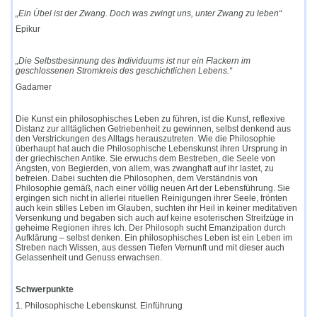
„Ein Übel ist der Zwang. Doch was zwingt uns, unter Zwang zu leben“
Epikur
„Die Selbstbesinnung des Individuums ist nur ein Flackern im
geschlossenen Stromkreis des geschichtlichen Lebens.“
Gadamer
Die Kunst ein philosophisches Leben zu führen, ist die Kunst, reflexive
Distanz zur alltäglichen Getriebenheit zu gewinnen, selbst denkend aus
den Verstrickungen des Alltags herauszutreten. Wie die Philosophie
überhaupt hat auch die Philosophische Lebenskunst ihren Ursprung in
der griechischen Antike. Sie erwuchs dem Bestreben, die Seele von
Ängsten, von Begierden, von allem, was zwanghaft auf ihr lastet, zu
befreien. Dabei suchten die Philosophen, dem Verständnis von
Philosophie gemäß, nach einer völlig neuen Art der Lebensführung. Sie
ergingen sich nicht in allerlei rituellen Reinigungen ihrer Seele, frönten
auch kein stilles Leben im Glauben, suchten ihr Heil in keiner meditativen
Versenkung und begaben sich auch auf keine esoterischen Streifzüge in
geheime Regionen ihres Ich. Der Philosoph sucht Emanzipation durch
Aufklärung – selbst denken. Ein philosophisches Leben ist ein Leben im
Streben nach Wissen, aus dessen Tiefen Vernunft und mit dieser auch
Gelassenheit und Genuss erwachsen.
Schwerpunkte
1. Philosophische Lebenskunst. Einführung