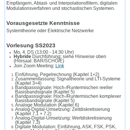
Empfängern, Abtast- und Interpolationsfiltern, digitalen
Modulationsverfahren und stochastischen Systemen.​​
Vorausgesetzte Kenntnisse
​Systemtheorie oder Elektrische Netzwerke
Vorlesung SS2023
Mo, 4. DS (13:00 - 14:30 Uhr)
Hybride
Durchführung; siehe Hinweise oben
(Hörsaal: BAR/SCHÖ/E)
Join Zoom Meeting:
Link
Einführung, Pegelrechnung (Kapitel 1+2)
Zusammenfassung: Signaltheorie und LTI-Systeme
(Kapitel 3+4)
Bandpasssignale: Hoch-/Runtermischen reeller
Basisbandsignale (Kapitel 5)
Bandpasssignale: Hoch-/Runtermischen komplexer
Basisbandsignale (Kapitel 5)
Analoge Modulation (Kapitel 6)
Analog-Digital-Umsetzung: Zeitdiskretisierung
(Kapitel 7.1 + 7.2)
Analog-Digital-Umsetzung: Wertdiskretisierung
(Kapitel 7.3)
Digitale Modulation: Einführung, ASK, FSK, PSK,