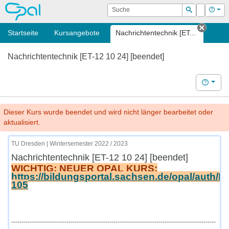
OPAL
Suche
Login
Hilf
Suchen
Startseite
Kursangebote
Nachrichtentechnik [ET...
Tab sc
Nachrichtentechnik [ET-12 10 24] [beendet]
Hilfe
Dieser Kurs wurde beendet und wird nicht länger bearbeitet oder
aktualisiert.
TU Dresden | Wintersemester 2022 / 2023
Nachrichtentechnik [ET-12 10 24] [beendet]
WICHTIG: NEUER OPAL KURS:
https://bildungsportal.sachsen.de/opal/auth/
105
----------------------------------------------------------------------------------------------------
----------------------------