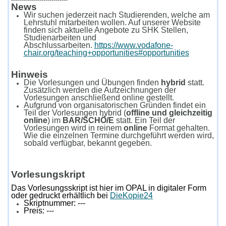
News
Wir suchen jederzeit nach Studierenden, welche am
Lehrstuhl mitarbeiten wollen. Auf unserer Website
finden sich aktuelle Angebote zu SHK Stellen,
Studienarbeiten und
Abschlussarbeiten.
https://www.vodafone-
chair.org/teaching+opportunities#opportunities
Hinweis
Die Vorlesungen und Übungen finden
hybrid
statt.
Zusätzlich werden die Aufzeichnungen der
Vorlesungen anschließend online gestellt.
Aufgrund von organisatorischen Gründen findet ein
Teil der Vorlesungen hybrid (
offline und gleichzeitig
online
) im
BAR/SCHÖ/E
statt. Ein Teil der
Vorlesungen wird in reinem
online
Format gehalten.
Wie die einzelnen Termine durchgeführt werden wird,
sobald verfügbar, bekannt gegeben.
Vorlesungskript
Das Vorlesungsskript ist hier im OPAL in digitaler Form
oder gedruckt erhältlich bei
DieKopie24
Skriptnummer: ---
Preis: ---