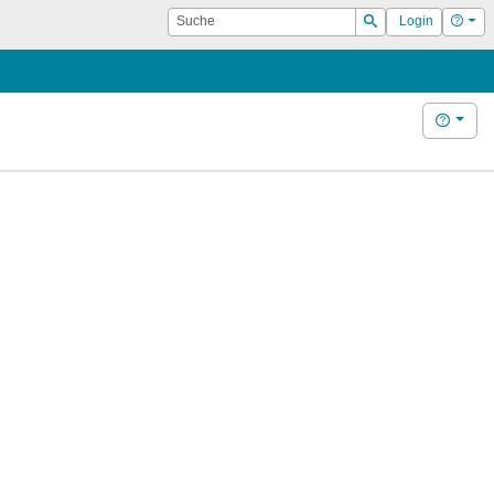
Suche
Hilf
Login
Suchen
Hilfe