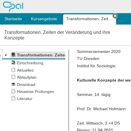
OPAL
Startseite
Kursangebote
Transformationen. Zeit...
Tab sc
Transformationen. Zeiten der Veränderung und ihre
Konzepte
nzeige des Kursmenüs
Transformationen. Zeiten der Veränderung und ihre Kon
Einschreibung
Aktuelles
Ablaufplan
Download
Hinweise Prüfungen
Literatur