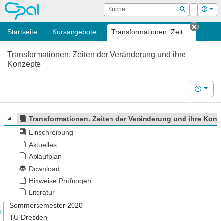
OPAL
Suche
Login
Hilf
Suchen
Startseite
Kursangebote
Transformationen. Zeit...
Tab sc
Transformationen. Zeiten der Veränderung und ihre
Konzepte
Hilfe
Transformationen. Zeiten der Veränderung und ihre Kon
Einschreibung
Aktuelles
Ablaufplan
Download
Hinweise Prüfungen
Literatur
nzeige des Kursmenüs