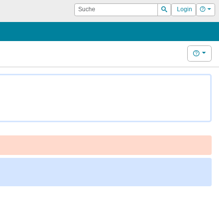
Suche
Hilf
Login
Suchen
Hilfe