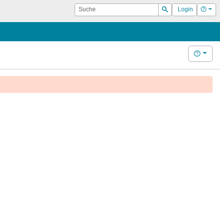
Suche
Hilf
Login
Suchen
Hilfe