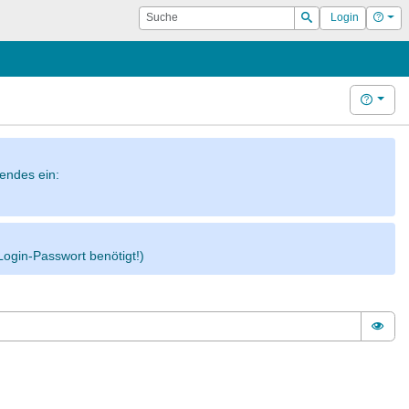
Suche
Hilf
Login
Suchen
Hilfe
gendes ein:
Login-Passwort benötigt!)
Pass