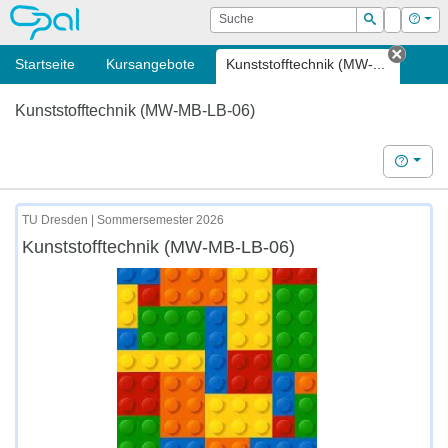
OPAL
Suche
Login
Hilf
Suchen
Startseite
Kursangebote
Kunststofftechnik (MW-...
Tab sc
Kunststofftechnik (MW-MB-LB-06)
Hilfe
TU Dresden | Sommersemester 2026
Kunststofftechnik (MW-MB-LB-06)