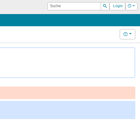
Suche
Hilf
Login
Suchen
Hilfe