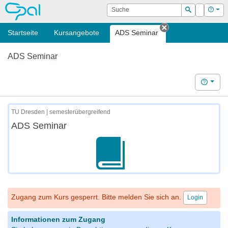
OPAL
Suche
Login
Hilf
Suchen
Startseite
Kursangebote
ADS Seminar
Tab schließen
ADS Seminar
Hilfe
TU Dresden | semesterübergreifend
ADS Seminar
Zugang zum Kurs gesperrt. Bitte melden Sie sich an.
Login
Informationen zum Zugang