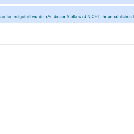
enten mitgeteilt wurde. (An dieser Stelle wird NICHT Ihr persönliches 