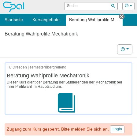
OPAL
Suche
Login
Hilf
Suchen
Startseite
Kursangebote
Beratung Wahlprofile M...
Tab s
Beratung Wahlprofile Mechatronik
Hilfe
TU Dresden | semesterübergreifend
Beratung Wahlprofile Mechatronik
Dieser Kurs dient der Beratung der Studierenden der Mechatronik bei
ihrer Profilwahl im Hauptstudium.
Zugang zum Kurs gesperrt. Bitte melden Sie sich an.
Login