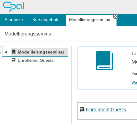
OPAL
Startseite
Kursangebote
Modellierungsseminar
Tab schl
Modellierungsseminar
nzeige des Kursmenüs
Modellierungsseminar
TU 
Enrollment Guests
Mo
Kur
Wei
Enrollment Guests