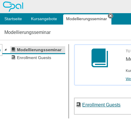
OPAL
Startseite
Kursangebote
Modellierungsseminar
Tab schl
Modellierungsseminar
nzeige des Kursmenüs
Modellierungsseminar
TU 
Enrollment Guests
Mo
Kur
Wei
Enrollment Guests