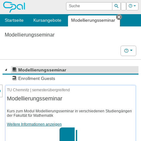
OPAL
Suche
Login
Hilf
Suchen
Startseite
Kursangebote
Modellierungsseminar
Tab schl
Modellierungsseminar
Hilfe
Modellierungsseminar
Enrollment Guests
nzeige des Kursmenüs
TU Chemnitz | semesterübergreifend
Modellierungsseminar
Kurs zum Modul Modellierungsseminar in verschiedenen Studiengängen
der Fakultät für Mathematik
Weitere Informationen anzeigen