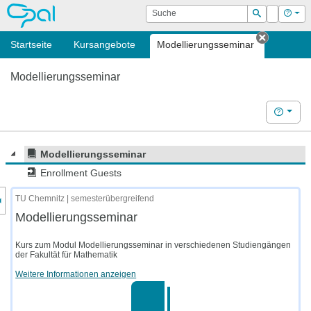
OPAL
Suche
Login
Hilf
Suchen
Startseite
Kursangebote
Modellierungsseminar
Tab schl
Modellierungsseminar
Hilfe
Modellierungsseminar
Enrollment Guests
nzeige des Kursmenüs
TU Chemnitz | semesterübergreifend
Modellierungsseminar
Kurs zum Modul Modellierungsseminar in verschiedenen Studiengängen
der Fakultät für Mathematik
Weitere Informationen anzeigen