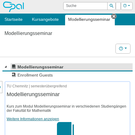
OPAL
Suche
Login
Hilf
Suchen
Startseite
Kursangebote
Modellierungsseminar
Tab schl
Modellierungsseminar
Hilfe
Modellierungsseminar
Enrollment Guests
nzeige des Kursmenüs
TU Chemnitz | semesterübergreifend
Modellierungsseminar
Kurs zum Modul Modellierungsseminar in verschiedenen Studiengängen
der Fakultät für Mathematik
Weitere Informationen anzeigen