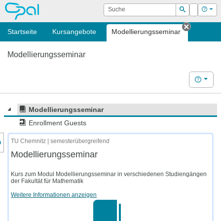
OPAL
Suche
Login
Hilf
Suchen
Startseite
Kursangebote
Modellierungsseminar
Tab schl
Modellierungsseminar
Hilfe
Modellierungsseminar
Enrollment Guests
nzeige des Kursmenüs
TU Chemnitz | semesterübergreifend
Modellierungsseminar
Kurs zum Modul Modellierungsseminar in verschiedenen Studiengängen
der Fakultät für Mathematik
Weitere Informationen anzeigen