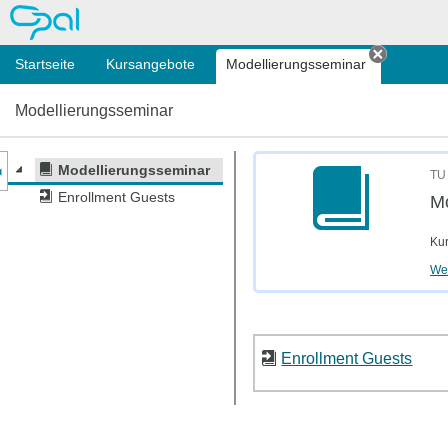
OPAL
Startseite
Kursangebote
Modellierungsseminar
Tab schl
Modellierungsseminar
nzeige des Kursmenüs
Modellierungsseminar
TU 
Enrollment Guests
Mo
Kur
Wei
Enrollment Guests