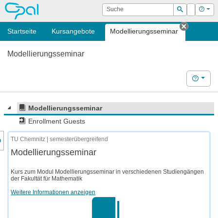
OPAL
Suche
Login
Hilf
Suchen
Startseite
Kursangebote
Modellierungsseminar
Tab schl
Modellierungsseminar
Hilfe
Modellierungsseminar
Enrollment Guests
nzeige des Kursmenüs
TU Chemnitz | semesterübergreifend
Modellierungsseminar
Kurs zum Modul Modellierungsseminar in verschiedenen Studiengängen
der Fakultät für Mathematik
Weitere Informationen anzeigen