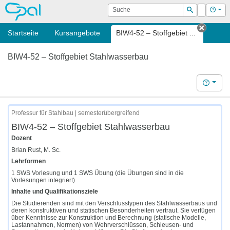
OPAL
Suche
Login
Hilf
Suchen
Startseite
Kursangebote
BIW4-52 – Stoffgebiet ...
Tab sc
BIW4-52 – Stoffgebiet Stahlwasserbau
Hilfe
Professur für Stahlbau | semesterübergreifend
BIW4-52 – Stoffgebiet Stahlwasserbau
Dozent
Brian Rust, M. Sc.
Lehrformen
1 SWS Vorlesung und 1 SWS Übung (die Übungen sind in die
Vorlesungen integriert)
Inhalte und Qualifikationsziele
Die Studierenden sind mit den Verschlusstypen des Stahlwasserbaus und
deren konstruktiven und statischen Besonderheiten vertraut. Sie verfügen
über Kenntnisse zur Konstruktion und Berechnung (statische Modelle,
Lastannahmen, Normen) von Wehrverschlüssen, Schleusen- und