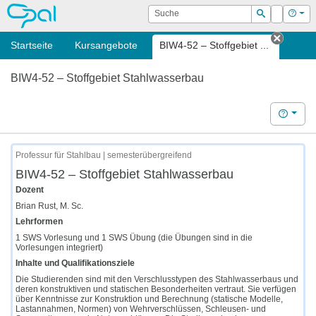
OPAL
Suche
Login
Hilf
Suchen
Startseite
Kursangebote
BIW4-52 – Stoffgebiet ...
Tab sc
BIW4-52 – Stoffgebiet Stahlwasserbau
Hilfe
Professur für Stahlbau | semesterübergreifend
BIW4-52 – Stoffgebiet Stahlwasserbau
Dozent
Brian Rust, M. Sc.
Lehrformen
1 SWS Vorlesung und 1 SWS Übung (die Übungen sind in die
Vorlesungen integriert)
Inhalte und Qualifikationsziele
Die Studierenden sind mit den Verschlusstypen des Stahlwasserbaus und
deren konstruktiven und statischen Besonderheiten vertraut. Sie verfügen
über Kenntnisse zur Konstruktion und Berechnung (statische Modelle,
Lastannahmen, Normen) von Wehrverschlüssen, Schleusen- und