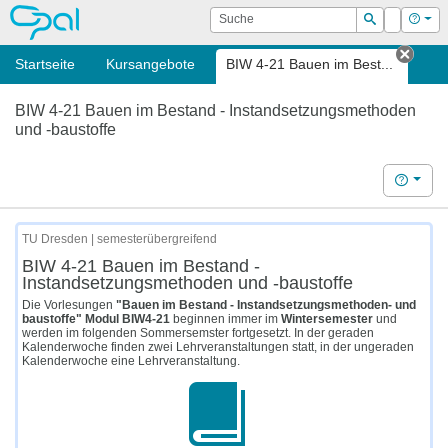
OPAL
Suche
Login
Hilf
Suchen
Startseite
Kursangebote
BIW 4-21 Bauen im Best...
Tab s
BIW 4-21 Bauen im Bestand - Instandsetzungsmethoden
und -baustoffe
Hilfe
TU Dresden | semesterübergreifend
BIW 4-21 Bauen im Bestand -
Instandsetzungsmethoden und -baustoffe
Die Vorlesungen
"Bauen im Bestand - Instandsetzungsmethoden- und
baustoffe"
Modul BIW4-21
beginnen immer im
Wintersemester
und
werden im folgenden Sommersemster fortgesetzt. In der geraden
Kalenderwoche finden zwei Lehrveranstaltungen statt, in der ungeraden
Kalenderwoche eine Lehrveranstaltung.